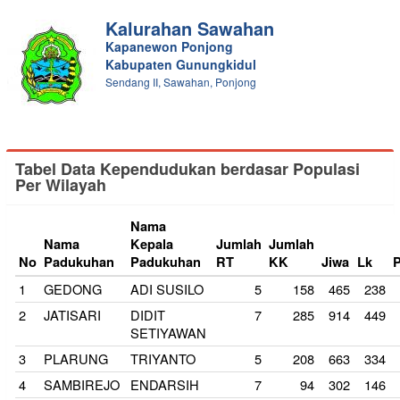
Kalurahan Sawahan
Kapanewon Ponjong
Kabupaten Gunungkidul
Sendang II, Sawahan, Ponjong
Tabel Data Kependudukan berdasar Populasi
Per Wilayah
Nama
Nama
Kepala
Jumlah
Jumlah
No
Padukuhan
Padukuhan
RT
KK
Jiwa
Lk
1
GEDONG
ADI SUSILO
5
158
465
238
2
JATISARI
DIDIT
7
285
914
449
SETIYAWAN
3
PLARUNG
TRIYANTO
5
208
663
334
4
SAMBIREJO
ENDARSIH
7
94
302
146