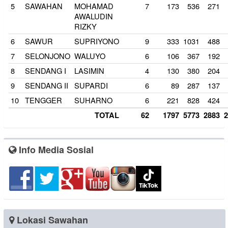
5
SAWAHAN
MOHAMAD
7
173
536
271
AWALUDIN
RIZKY
6
SAWUR
SUPRIYONO
9
333
1031
488
7
SELONJONO
WALUYO
6
106
367
192
8
SENDANG I
LASIMIN
4
130
380
204
9
SENDANG II
SUPARDI
6
89
287
137
10
TENGGER
SUHARNO
6
221
828
424
TOTAL
62
1797
5773
2883
Info Media Sosial
Lokasi Sawahan